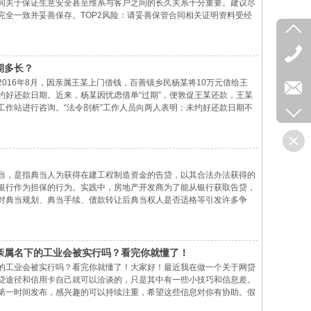
同关于保证生意安全甚至维系与客户之间的长久关系十分重要。建议尽
完全一致并妥善保存。TOP2风险：请妥善保管合同相关证明资料受经
括数量、价款、交货、付款期限等现象较多，但为防止纷争， 建议您妥
期多长？
016年8月，因亲属王某上门借钱，百善镇乡民杨某将10万元借给王
约好还款日期。近来，杨某因忧虑借单“过期”，便敦促王某还款，王某
工作站进行咨询。“法令剖析”工作人员向两人表明：未约好还款日期不
人而言，写下借单的日期是告贷合同的树立日期，两头一经签字供认，
当，是指典当人为获得在建工程制造资金的告贷，以其合法办法获得的
银行作为担保的行为。实践中，房地产开发商为了能从银行获取告贷，
对典当规划、典当手续、债款转让后典当权人是否适格等引发许多争
讨论和剖析。一、在建工程典当规划包括土地使用权、已建成的建筑及
亲属名下的工业会被实行吗？看完你就懂了！
的工业会被实行吗？看完你就懂了！大家好！最近我在做一个关于网贷
贷途径和信用卡自己就可以洽谈的，只是其中有一些小技巧和信息差。
第一时间发布，感兴趣的可以持续注重，希望这些信息对你有协助。假
压力。尤其是当法院决议强制实行时，许多债务人会妄图通过转移工业