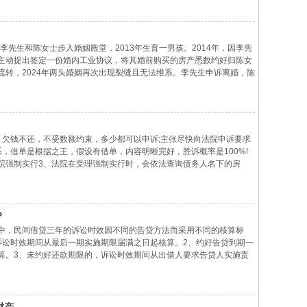
李先生和陈女士步入婚姻殿堂，2013年生育一男孩。2014年，因李先
主动提出签定一份婚内工业协议，将其婚前购买的房产悉数约好归陈女
转，2024年两头婚姻再次出现裂缝且无法维系。李先生申诉离婚，陈
依据两头签署的婚内工业协议断定李先生名下的房子归其个人全部。李
、欠钱不还，不受数额约束，多少都可以申诉;主张尽快向法院申诉要求
，借单是根据之王，假设有借单，内容明晰完好，胜诉概率是100%!
院强制实行3、法院在受理强制实行时，会依法查询债务人名下的房
业而他又回绝实行法院的收效断定，则他会有逾期还款等负面信息记录在
？
中，民间借贷三年的诉讼时效因不同的告贷方法而采用不同的核算标
诉讼时效期间从最后一期实施期限届满之日起核算。2、约好告贷到期一
算。3、未约好还款期限的，诉讼时效期间从出借人要求告贷人实施责
建议权力之时明晰表明不实施责任的，诉讼时效期间从告贷人明晰表明