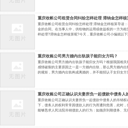
选适当主张办法：债权人可以经过多种办法向保证人主张权
法，都应保证意思标明清晰、送达有用。书面催收
重庆收帐公司​租赁合同纠纷怎样处理 滞纳金怎样核
重庆收帐公司租赁合同纠纷怎样处理 滞纳金怎样核算导读
金的合同。在当事人中，供给物的运用或收益权的一方为租
样处理?滞纳金怎样核算呢?今天，重庆收帐公司小编就以
原告是依法经营轿车租赁业务的外商独资企业。2014年3
车牌号为粤T07F**轿车一辆，租赁期为2014年3月2
重庆收账公司​男方婚内出轨孩子能归女方吗？
重庆收账公司男方婚内出轨孩子能归女方吗？根据我国相关
感情破裂的主要原因之一是一方婚内出轨，那么男方婚内出
的规矩，男方婚内出轨构成离婚的，并不能招认子女归女方
关规矩规矩《关于人民法院审理离婚案件处理子女育婴问题
《中华人民共和国婚姻法》第二十九条、第三十条及
重庆收账公司​正确认识夫妻所负一起债款中债务人
重庆收账公司正确认识夫妻所负一起债款中债务人的吊销权
下，债务人的权利常常因债款人的行为而遭到危害，此时，
能够恳求人民法院吊销债款人的行为：如抛弃到期债务、无
人允许提早清偿等。因债款人怠于行使到期债务，对债务人
人的债务，但该债务专归于债款人自身的在外。总