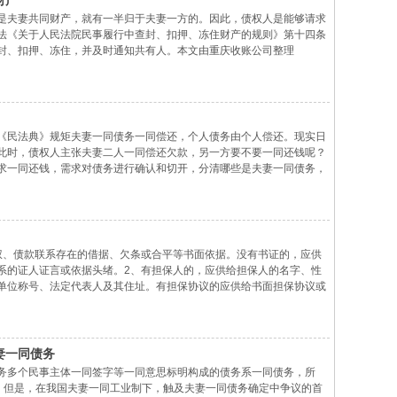
财产
是夫妻共同财产，就有一半归于夫妻一方的。因此，债权人是能够请求
法《关于人民法院民事履行中查封、扣押、冻住财产的规则》第十四条
封、扣押、冻住，并及时通知共有人。本文由重庆收账公司整理
《民法典》规矩夫妻一同债务一同偿还，个人债务由个人偿还。现实日
此时，债权人主张夫妻二人一同偿还欠款，另一方要不要一同还钱呢？
求一同还钱，需求对债务进行确认和切开，分清哪些是夫妻一同债务，
对方担负上债务。关于夫妻一同债务，应当由夫妻一同工业偿还，一同
权、债款联系存在的借据、欠条或合平等书面依据。没有书证的，应供
系的证人证言或依据头绪。2、有担保人的，应供给担保人的名字、性
单位称号、法定代表人及其住址。有担保协议的应供给书面担保协议或
价款数额、寄存地址和保管人的名字等证明资料。4、供给债款人逾期不
妻一同债务
务多个民事主体一同签字等一同意思标明构成的债务系一同债务，所
议。但是，在我国夫妻一同工业制下，触及夫妻一同债务确定中争议的首