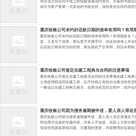
用企业之间合同手续上的短缺逃避违约责任。齐备的书面合
或许与客户签署一式多份的书面合同，保持多份合同内容的
济形势改动影响，在合同实施过程中两边改动合同内容，包
善保管关于证明两边之间合同具体内容具有证明力的下
重庆收账公司​未约好还款日期的借单有用吗？有用
重庆收账公司未约好还款日期的借单有用吗？有用期多长？2
某，王某写下借单，两头签字并摁手印，但这张借单上并未
以还款日期未到为由拒绝，两头因此产生争辩，到法令帮助
等于无限期还款，并不影响借单的效能。关于出借人和告贷
即树立债款债款联系。因此，即便未写明还款日期
重庆收账公司​签定在建工程典当合同的注意事项
重庆收账公司签定在建工程典当合同的注意事项在建工程典
土地使用权连同在建工程，以不转移占有的办法典当给告贷
一般会以在建工程树立典当，在典当权完结过程中，或许会
议，本文将从在建工程典当的规划、所需的程序等方面进行
没有建成的建筑挂号机关处理在建工程典当挂号手续
重庆收账公司​因为债务逾期被申述，爱人亲人等近
重庆收账公司因为债务逾期被申述，爱人亲人等近亲属名下
和信用卡洽谈的专题内容，许多人不知道，实际上大部分网
假设你也面临类似问题，注重我的更新，内容整理好后就会
设你因为信用卡或网贷逾期被申述，生活可能会面临巨大的