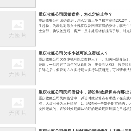
到爱人、子女或亲属名下来规避实行。法院能不能
重庆收账公司​因婚赠房，怎么定纷止争？
重庆收账公司因婚赠房，怎么定纷止争？根本案情2012年，
生越轨，为表达对陈女士愧疚以及回归家庭的决计，李先生
士全部，协议签定后，房产一贯未处理转移挂号手续。时光流
女士为了孩子不同意离婚，但假设法院断定离婚则恳求法院
先生认为案涉房子为其婚前个人工业虽约好归陈女士
重庆收账公司​欠多少钱可以立案抓人？
重庆收账公司欠多少钱可以立案抓人？一、相关问题介绍1
还款，一旦超过了两年的诉讼时效，丧失胜诉权2、假贷联系
胜诉之后，假设对方在实行期未实行法院断定，可以请求法
产、车辆、证券和存款;4、其他他名下没有可供实行的工
个人的信用陈说中并被约束高消费及出入境，甚至有或许
重庆收账公司​民间借贷中，诉讼时效起算点有哪些
重庆收账公司民间借贷中，诉讼时效起算点有哪些？在实践
准，大致可分为三种情况：1、约好同一告贷分期实施的，
次性还款的，诉讼时效期间从约好的还款期限届满之日起核
任的宽限期届满之日起核算，但告贷人在出借人第一次向其
不实施责任之日起核算。本文由重庆收账公司整理