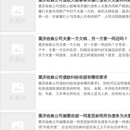
重庆收账公司​债权人能够请求履行债务人夫妻共同
重庆收账公司债权人能够请求履行债务人夫妻共同财产既然
履行夫妻共同财产中归于夫妻一方的。相关法律依据：最高
第一款：对被履行人与其他人共有的财产，人民法院能够查
重庆收账公司​夫妻一方欠钱，另一方要一同还吗？
重庆收账公司夫妻一方欠钱，另一方要一同还吗？引导语：
子中，夫妻一方在外告贷，到期后未按约好实施还款职责。
关于夫妻一同债务，法律又是怎样规矩的呢？留意，是否需
哪些是一方个人债务。不能由于两头是夫妻就不可思议的替
工业缺少清偿的，或工业归各自一切的，由两头协
重庆收账公司​债款纠纷依据有哪些要求
重庆收账公司债款纠纷依据有哪些要求1、供给可以证明债
给形成债权债款联系的时间、地址、金额，并供给无利害联
别、年龄、工作单位和住址；担保人是法人的，应供给法人
担保条款。3、有抵押物的，应供给抵押物的称号、数量、
实行、不完全实行义务的证明资料和在诉讼时效期间
重庆收账公司​侧重依据一同意思标明所负债务为夫
重庆收账公司侧重依据一同意思标明所负债务为夫妻一同债
谓“共签共债”，在合同法结构内是应有之义不存在任何争