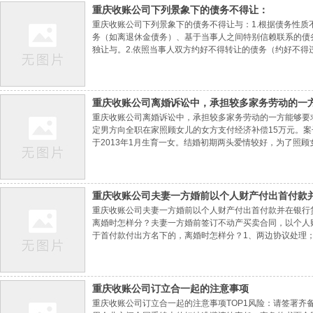
重庆收账公司​下列景象下的债务不得让：
重庆收账公司下列景象下的债务不得让与：1.根据债务性
务（如离退休金债务）、基于当事人之间特别信赖联系的债
独让与。2.依照当事人双方约好不得转让的债务（约好不得
债务（如必须由国家同意的合同，不同意不能产生让与的效
重庆收账公司​离婚诉讼中，承担较多家务劳动的一
重庆收账公司离婚诉讼中，承担较多家务劳动的一方能够要
定男方向全职在家照顾女儿的女方支付经济补偿15万元。案
于2013年1月生育一女。结婚初期两头爱情较好，为了照
育教育、婆媳关系等问题产生对立，夫妻关系逐渐恶化并分
申述要求判令离婚，女儿由其抚育，并依法切开共同
重庆收账公司​夫妻一方婚前以个人财产付出首付款
重庆收账公司夫妻一方婚前以个人财产付出首付款并在银行
款付出方名下的，离婚时怎样分？
离婚时怎样分？夫妻一方婚前签订不动产买卖合同，以个人
于首付款付出方名下的，离婚时怎样分？1、两边协议处理
还的贷款为不动产挂号一方的个人债款。两边婚后共同还贷
权益的原则判定（均匀切割+适当倾斜），由不动产
重庆收账公司​订立合一起的注意事项
重庆收账公司订立合一起的注意事项TOP1风险：请签署