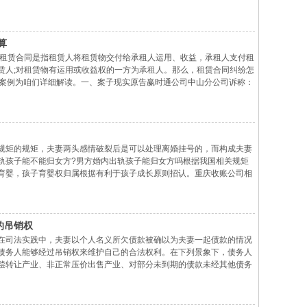
利，包括发送书面催收函、提起诉讼或请求裁决等。不管采用哪种办
算
：租赁合同是指租赁人将租赁物交付给承租人运用、收益，承租人支付租
赁人;对租赁物有运用或收益权的一方为承租人。那么，租赁合同纠纷怎
下案例为咱们详细解读。一、案子现实原告赢时通公司中山分公司诉称：
月20日，原、被告两头签定《轿车租赁合同》1份，约好被告向原告租赁
规矩的规矩，夫妻两头感情破裂后是可以处理离婚挂号的，而构成夫妻
轨孩子能不能归女方?男方婚内出轨孩子能归女方吗根据我国相关规矩
育婴，孩子育婴权归属根据有利于孩子成长原则招认。重庆收账公司相
的若干具体定见》人民法院审理离婚案件，对子女育婴问题，应当依照
的吊销权
在司法实践中，夫妻以个人名义所欠债款被确以为夫妻一起债款的情况
债务人能够经过吊销权来维护自己的合法权利。在下列景象下，债务人
偿转让产业、非正常压价出售产业、对部分未到期的债款未经其他债务
造成危害的，债务人还能够向人民法院恳求以自己的名义代位行使债款