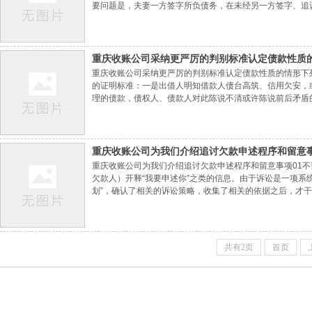
要问题是，夫妻一方签字所负债务，在未经另一方签字、追
共有制下，因夫妻所得的工业归于两头共有，依据权利职责
观念则认为，依据民法总则、合同法规矩的意思自
重庆收账公司​采纳更严厉的判别标准认定债款性质
重庆收账公司采纳更严厉的判别标准认定债款性质的情形下
的证明标准：一是出借人明知借款人债台高筑、信用欠安，
理的债款，债权人、债款人对此陈说不清或许陈说前后矛盾
重庆收账公司​为我们介绍追讨欠款申述程序和留意
重庆收账公司为我们介绍追讨欠款申述程序和留意事项01不
欠款人）开释“我要申述你”之类的信息。由于诉讼是一项系
划”，确认了相关的诉讼策略，收集了相关的依据之后，才干
赢不输的案子变成稳输不赢的案子。02留意诉讼时效诉讼
时效期间届满时，人民法院对权力人的权
共有2页
首页