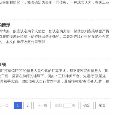
认等附和情况下，能否确定为夫妻一同债务。一种观念认为，在夫工业
对等原则、一方签字所负债务原则上应当确定为夫妻一同债务。另一种
的情形
列情形一般应认定为个人债款，如认定为夫妻一起债款则应采纳更严厉
或在前债未还情况下仍持续出借金钱的。二是对连续产生的多笔不合常
的。本文由重庆收账公司整理
事项
要“打草惊蛇”不论债务人是否真的打算申述，都不要容易向债务人（即
统工程，需要在律师的辅导下，例如：三好律师平台。先进行“顶层规
再着手实施。假如债务人自行贸然申述，最后很可能“有理变无理”，稳
时效是指民事权力遭到侵害的权力人在法定的时效期间内不行使权力，当
上一页
1
2
下一页
跳转
页
确定
尾页