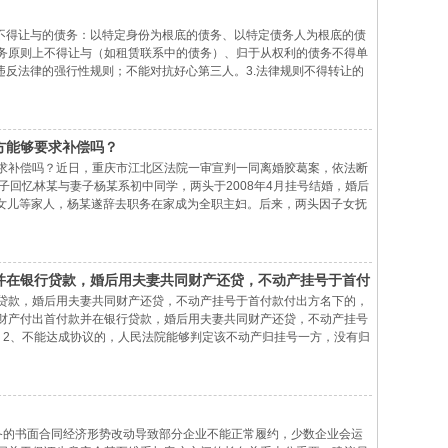
质不得让与的债务：以特定身份为根底的债务、以特定债务人为根底的债
务原则上不得让与（如租赁联系中的债务）、归于从权利的债务不得单
违反法律的强行性规则；不能对抗好心第三人。3.法律规则不得转让的
力。）本文重庆收账公司整理
方能够要求补偿吗？
求补偿吗？近日，重庆市江北区法院一审宣判一同离婚胶葛案，依法断
子回忆林某与妻子杨某系初中同学，两头于2008年4月挂号结婚，婚后
顾女儿等家人，杨某遂辞去职务在家成为全职主妇。后来，两头因子女抚
居。林某认为，两头处于分居情况逾越一年以上，爱情破裂，遂向法院
并在银行贷款，婚后用夫妻共同财产还贷，不动产挂号于首付
贷款，婚后用夫妻共同财产还贷，不动产挂号于首付款付出方名下的，
财产付出首付款并在银行贷款，婚后用夫妻共同财产还贷，不动产挂号
；2、不能达成协议的，人民法院能够判定该不动产归挂号一方，没有归
付出的金钱及其相对应财产增值部分，依照照料子女、女方和无过错方
齐备的书面合同经济形势改动导致部分企业不能正常履约，少数企业会运