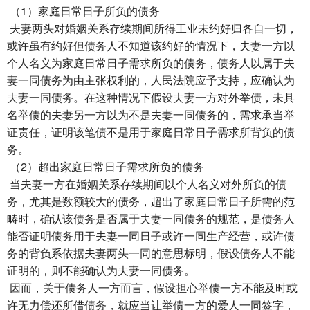
（1）家庭日常日子所负的债务
夫妻两头对婚姻关系存续期间所得工业未约好归各自一切，
或许虽有约好但债务人不知道该约好的情况下，夫妻一方以
个人名义为家庭日常日子需求所负的债务，债务人以属于夫
妻一同债务为由主张权利的，人民法院应予支持，应确认为
夫妻一同债务。在这种情况下假设夫妻一方对外举债，未具
名举债的夫妻另一方以为不是夫妻一同债务的，需求承当举
证责任，证明该笔债不是用于家庭日常日子需求所背负的债
务。
（2）超出家庭日常日子需求所负的债务
当夫妻一方在婚姻关系存续期间以个人名义对外所负的债
务，尤其是数额较大的债务，超出了家庭日常日子所需的范
畴时，确认该债务是否属于夫妻一同债务的规范，是债务人
能否证明债务用于夫妻一同日子或许一同生产经营，或许债
务的背负系依据夫妻两头一同的意思标明，假设债务人不能
证明的，则不能确认为夫妻一同债务。
因而，关于债务人一方而言，假设担心举债一方不能及时或
许无力偿还所借债务，就应当让举债一方的爱人一同签字，