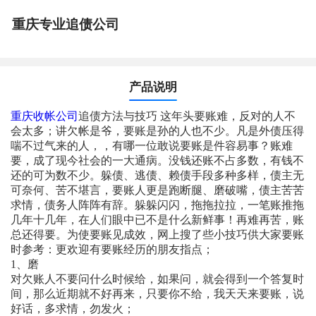
重庆专业追债公司
产品说明
重庆收帐公司
追债方法与技巧 这年头要账难，反对的人不
会太多；讲欠帐是爷，要账是孙的人也不少。凡是外债压得
喘不过气来的人，，有哪一位敢说要账是件容易事？账难
要，成了现今社会的一大通病。没钱还账不占多数，有钱不
还的可为数不少。躲债、逃债、赖债手段多种多样，债主无
可奈何、苦不堪言，要账人更是跑断腿、磨破嘴，债主苦苦
求情，债务人阵阵有辞。躲躲闪闪，拖拖拉拉，一笔账推拖
几年十几年，在人们眼中已不是什么新鲜事！再难再苦，账
总还得要。为使要账见成效，网上搜了些小技巧供大家要账
时参考：更欢迎有要账经历的朋友指点；
1、磨
对欠账人不要问什么时候给，如果问，就会得到一个答复时
间，那么近期就不好再来，只要你不给，我天天来要账，说
好话，多求情，勿发火；