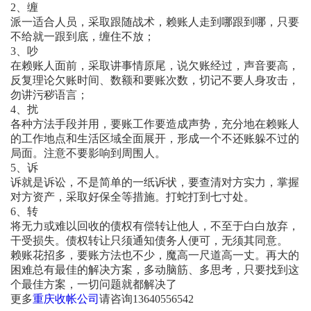
2、缠
派一适合人员，采取跟随战术，赖账人走到哪跟到哪，只要
不给就一跟到底，缠住不放；
3、吵
在赖账人面前，采取讲事情原尾，说欠账经过，声音要高，
反复理论欠账时间、数额和要账次数，切记不要人身攻击，
勿讲污秽语言；
4、扰
各种方法手段并用，要账工作要造成声势，充分地在赖账人
的工作地点和生活区域全面展开，形成一个不还账躲不过的
局面。注意不要影响到周围人。
5、诉
诉就是诉讼，不是简单的一纸诉状，要查清对方实力，掌握
对方资产，采取好保全等措施。打蛇打到七寸处。
6、转
将无力或难以回收的债权有偿转让他人，不至于白白放弃，
干受损失。债权转让只须通知债务人便可，无须其同意。
赖账花招多，要账方法也不少，魔高一尺道高一丈。再大的
困难总有最佳的解决方案，多动脑筋、多思考，只要找到这
个最佳方案，一切问题就都解决了
更多
重庆收帐公司
请咨询13640556542