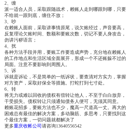
2、缠
派一适合人员，采取跟随战术，赖账人走到哪跟到哪，只要
不给就一跟到底，缠住不放；
3、吵
在赖账人面前，采取讲事情原尾，说欠账经过，声音要高，
反复理论欠账时间、数额和要账次数，切记不要人身攻击，
勿讲污秽语言；
4、扰
各种方法手段并用，要账工作要造成声势，充分地在赖账人
的工作地点和生活区域全面展开，形成一个不还账躲不过的
局面。注意不要影响到周围人。
5、诉
诉就是诉讼，不是简单的一纸诉状，要查清对方实力，掌握
对方资产，采取好保全等措施。打蛇打到七寸处。
6、转
将无力或难以回收的债权有偿转让他人，不至于白白放弃，
干受损失。债权转让只须通知债务人便可，无须其同意。
赖账花招多，要账方法也不少，魔高一尺道高一丈。再大的
困难总有最佳的解决方案，多动脑筋、多思考，只要找到这
个最佳方案，一切问题就都解决了
更多
重庆收帐公司
请咨询13640556542