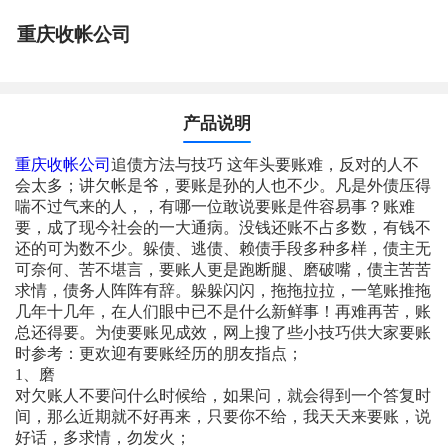
重庆收帐公司
产品说明
重庆收帐公司
追债方法与技巧 这年头要账难，反对的人不
会太多；讲欠帐是爷，要账是孙的人也不少。凡是外债压得
喘不过气来的人，，有哪一位敢说要账是件容易事？账难
要，成了现今社会的一大通病。没钱还账不占多数，有钱不
还的可为数不少。躲债、逃债、赖债手段多种多样，债主无
可奈何、苦不堪言，要账人更是跑断腿、磨破嘴，债主苦苦
求情，债务人阵阵有辞。躲躲闪闪，拖拖拉拉，一笔账推拖
几年十几年，在人们眼中已不是什么新鲜事！再难再苦，账
总还得要。为使要账见成效，网上搜了些小技巧供大家要账
时参考：更欢迎有要账经历的朋友指点；
1、磨
对欠账人不要问什么时候给，如果问，就会得到一个答复时
间，那么近期就不好再来，只要你不给，我天天来要账，说
好话，多求情，勿发火；