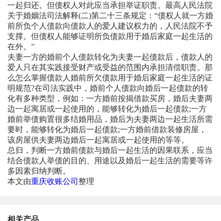
一起归还。但债权人对此应当承担举证职责。最高人民法院
关于婚姻法司法解释(二)第二十三条规定：“债权人就一方婚
前所负个人债款向债款人的爱人建议权力的，人民法院不予
支撑。但债权人能够证明所负债款用于婚后家庭一起生活的
在外。”
夫妻一方的婚前个人债款转化为夫妻一起债款后，债款人的
爱人只在其实践接受财产或受益的范围内承担清偿职责。那
么怎么掌握债款人婚前所欠债款用于婚后家庭一起生活的证
明规范?在司法实践中，婚前个人债款向婚后一起债款的转
化有多种类型，例如：一方婚前按揭借款买房，婚后夫妻两
边一起寓居或一起使用的，能够转化为婚后一起债款;一方
婚前举债购置很多结婚用品，婚后为夫妻两边一起生活所需
要时，能够转化为婚后一起债款;一方婚前借款装修房屋，
该房屋供夫妻两边婚后一起寓居或一起使用的等等。
总归，判断一方婚前债款与婚后一起生活的因果联系，应当
结合债款人举债的目的、用途以及婚后一起生活的需要等许
多因素归纳判断。
本文由
重庆收账公司
整理
相关产品